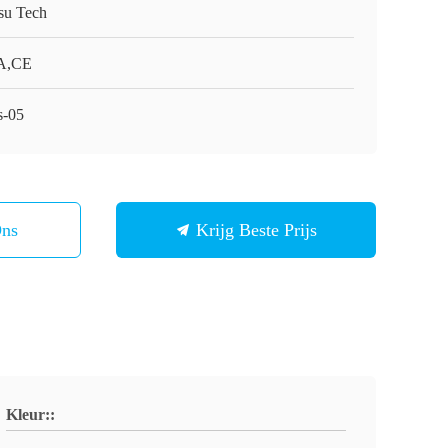
su Tech
A,CE
s-05
Ons
Krijg Beste Prijs
Kleur::