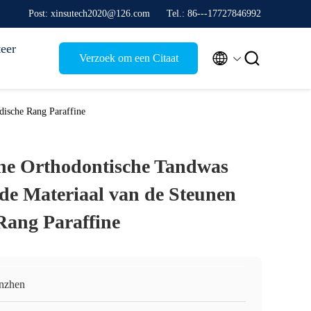
Post: xinsutech2020@126.com
Tel.: 86---17727846992
eer


Verzoek om een Citaat
dische Rang Paraffine
ine Orthodontische Tandwas
de Materiaal van de Steunen
Rang Paraffine
nzhen