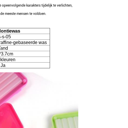
peenvolgende karakters tijdelijk te verlichten,
 de meeste mensen te voldoen.
dontiewas
-s-05
raffine-gebaseerde was
Tand
*3.7cm
ikleuren
Ja