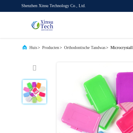
Shenzhen Xinsu Technology Co., Ltd.
Huis
>
Producten
>
Orthodontische Tandwas
>
Microcrystal