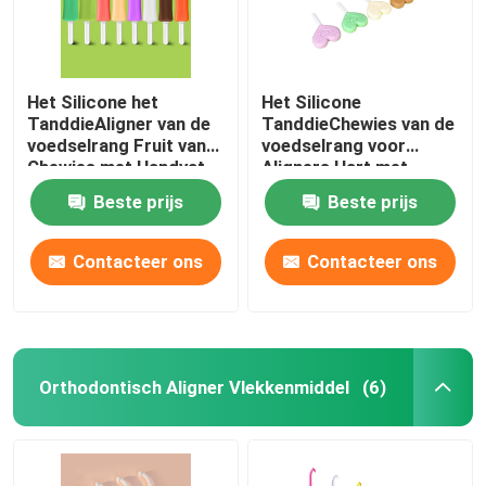
Het Silicone het
Het Silicone
TanddieAligner van de
TanddieChewies van de
voedselrang Fruit van
voedselrang voor
Chewies met Handvat
Aligners Hart met
op smaak wordt
Handvat wordt
Beste prijs
Beste prijs
gebracht
gevormd
Contacteer ons
Contacteer ons
Orthodontisch Aligner Vlekkenmiddel
(6)