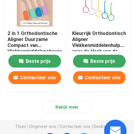
2 in 1 Orthodontische
Kleurrijk Orthodontisch
Aligner Duurzame
Aligner
Compact van
Vlekkenmiddelenhulpmidde
Vlekkenmiddelenchewies
voor de Haak van de
met Siliconemateriaal
Steunentrekker
Beste prijs
Beste prijs
Contacteer ons
Contacteer ons
Bekijk meer
Thuis
Ongeveer ons
Contacteer ons
Desktop Site