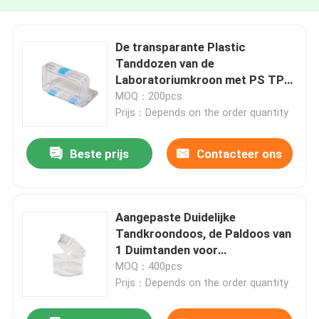
De transparante Plastic
Tanddozen van de
Laboratoriumkroon met PS TPU
Filmmateriaal
MOQ：200pcs
Prijs：Depends on the order quantity
Beste prijs
Contacteer ons
Aangepaste Duidelijke
Tandkroondoos, de Paldoos van
1 Duimtanden voor
Tandlaboratorium
MOQ：400pcs
Prijs：Depends on the order quantity