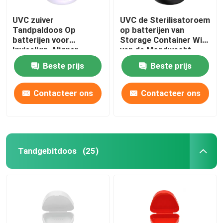
UVC zuiver
UVC de Sterilisatoroem
Tandpaldoos Op
op batterijen van
batterijen voor
Storage Container With
Invisalign-Aligner
van de Mondwacht
Beste prijs
Beste prijs
Contacteer ons
Contacteer ons
Tandgebitdoos
(25)