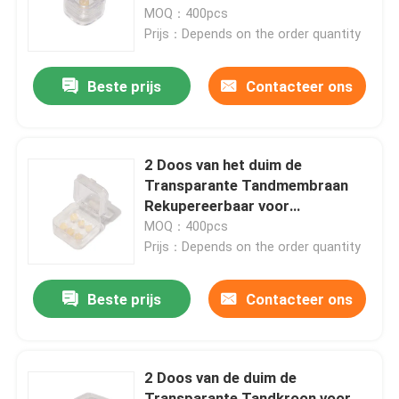
Materiaal
MOQ：400pcs
Prijs：Depends on the order quantity
Producten
Beste prijs
Contacteer ons
Tandkroondoos
Tandpaldoos
2 Doos van het duim de
Transparante Tandmembraan
Rekupereerbaar voor
Tandgebitdoos
Vernisjeverpakking
MOQ：400pcs
Prijs：Depends on the order quantity
Aligner Geval met Spiegel
Beste prijs
Contacteer ons
Tandaligner Chewies
2 Doos van de duim de
Orthodontisch Aligner Vlekkenmiddel
Transparante Tandkroon voor