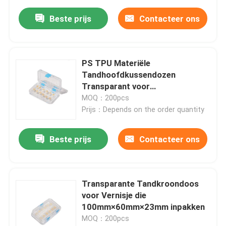
Beste prijs
Contacteer ons
PS TPU Materiële
Tandhoofdkussendozen
Transparant voor
Vernisjeverpakking
MOQ：200pcs
Prijs：Depends on the order quantity
Beste prijs
Contacteer ons
Transparante Tandkroondoos
voor Vernisje die
100mm×60mm×23mm inpakken
MOQ：200pcs