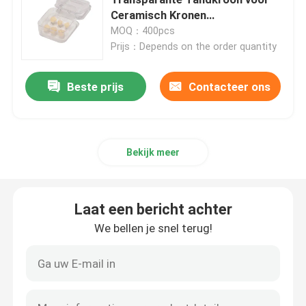
Ceramisch Kronen
Tandlaboratorium
MOQ：400pcs
Tandlaboratoriumgewrichten
Prijs：Depends on the order quantity
Orthodontische Ligatuurbanden
Beste prijs
Contacteer ons
Orthodontische Zorguitrusting
Bekijk meer
tandmondopener
Laat een bericht achter
Tandindrukkendienbladen
We bellen je snel terug!
Tand Oppoetsende Uitrusting
Gebit Schoonmakende Borstel