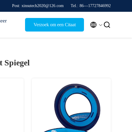
Post: xinsutech2020@126.com
Tel.: 86---17727846992
eer


Verzoek om een Citaat
t Spiegel