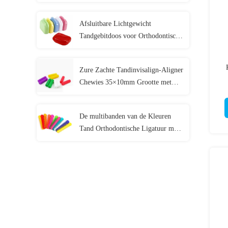
Multikleuren
Afsluitbare Lichtgewicht
Tandgebitdoos voor Orthodontische
Mondwacht
Zure Zachte Tandinvisalign-Aligner
Chewies 35×10mm Grootte met
2pcs/Zak
De multibanden van de Kleuren
Tand Orthodontische Ligatuur met
Hypoallergenic-Materiaal 40
PCs/Zak