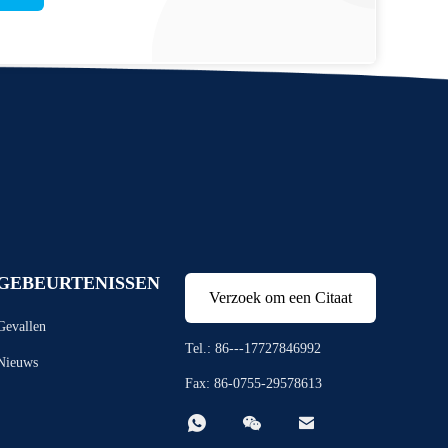
GEBEURTENISSEN
Verzoek om een Citaat
Gevallen
Tel.: 86---17727846992
Nieuws
Fax: 86-0755-29578613


