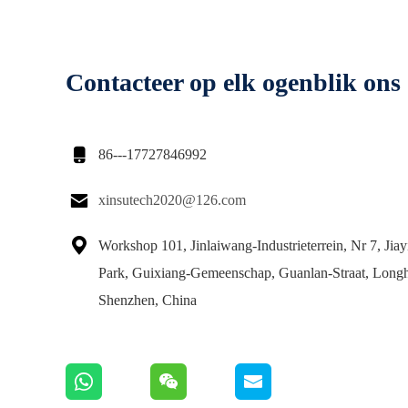
Contacteer op elk ogenblik ons

86---17727846992

xinsutech2020@126.com

Workshop 101, Jinlaiwang-Industrieterrein, Nr 7, Jiayi
Park, Guixiang-Gemeenschap, Guanlan-Straat, Longhu
Shenzhen, China