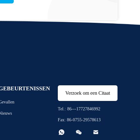
GEBEURTENISSEN
Verzoek om een Citaat
Gevallen
Tel.: 86---17727846992
Nieuws
Fax: 86-0755-29578613


