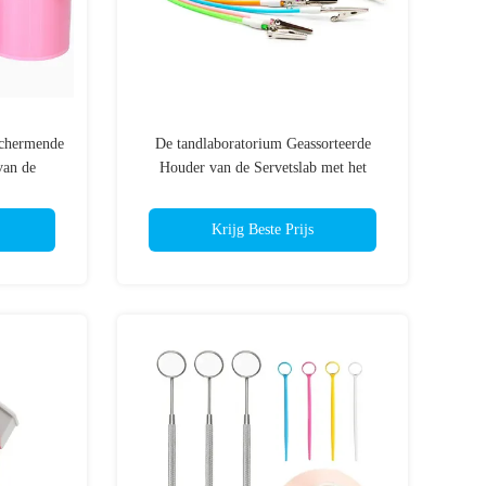
schermende
De tandlaboratorium Geassorteerde
van de
Houder van de Servetslab met het
Materiaal van het Siliconemetaal
Krijg Beste Prijs