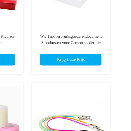
 Kleuren
Wit Tandverbruiksgoederendocument
en
Stootkussen voor Cementpoeder die
ootte
OEM dik maken
Krijg Beste Prijs