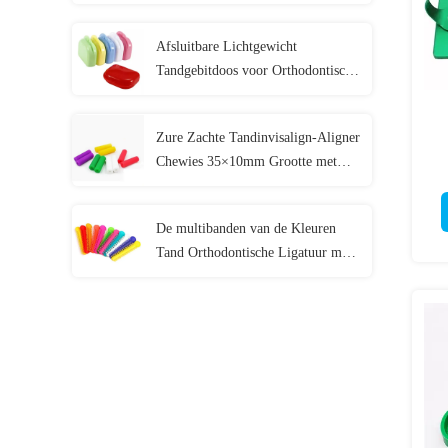
Multikleuren
Afsluitbare Lichtgewicht
Tandgebitdoos voor Orthodontische
Mondwacht
Zure Zachte Tandinvisalign-Aligner
Chewies 35×10mm Grootte met
2pcs/Zak
De multibanden van de Kleuren
Tand Orthodontische Ligatuur met
Hypoallergenic-Materiaal 40
PCs/Zak