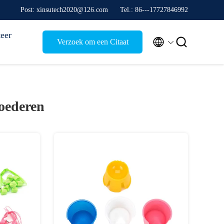
Post: xinsutech2020@126.com
Tel.: 86---17727846992
eer


Verzoek om een Citaat
oederen