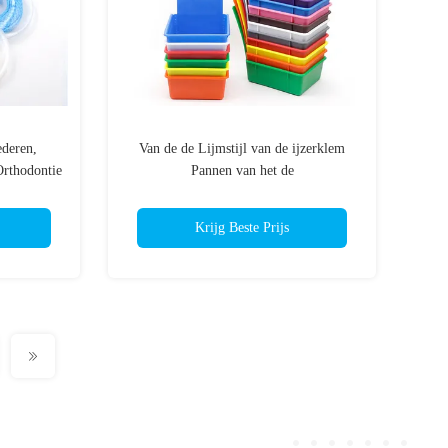
deren,
Van de de Lijmstijl van de ijzerklem
Orthodontie
Pannen van het de
Verbruiksgoederenwerk de Tand voor
Tandlaboratoriumoem
Krijg Beste Prijs