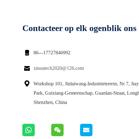
Contacteer op elk ogenblik ons

86---17727846992

xinsutech2020@126.com

Workshop 101, Jinlaiwang-Industrieterrein, Nr 7, Jiayi
Park, Guixiang-Gemeenschap, Guanlan-Straat, Longhu
Shenzhen, China