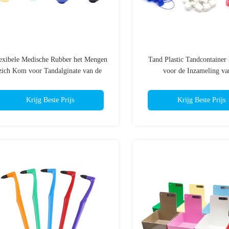
exibele Medische Rubber het Mengen
Tand Plastic Tandcontainer 
zich Kom voor Tandalginate van de
voor de Inzameling va
Laboratorium Nonstick Indruk
Babymelktand
Krijg Beste Prijs
Krijg Beste Prijs