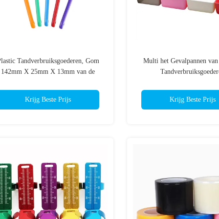
lastic Tandverbruiksgoederen, Gom
Multi het Gevalpannen van
142mm X 25mm X 13mm van de
Tandverbruiksgoeder
Tandvlek Grootte
16.5cm×13cm×17cm Gr
Krijg Beste Prijs
Krijg Beste Prijs