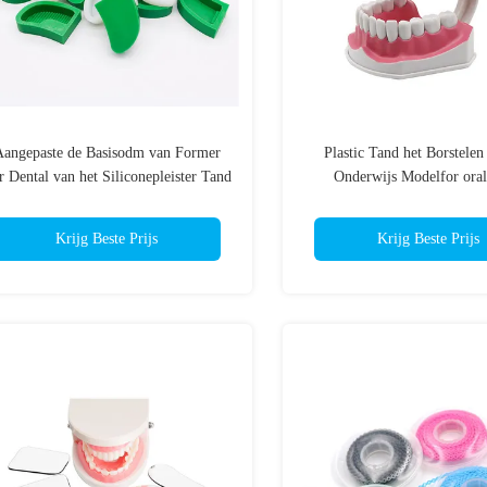
angepaste de Basisodm van Former
Plastic Tand het Borstelen
r Dental van het Siliconepleister Tand
Onderwijs Modelfor oral
Model
Oefeningsoem OD
Krijg Beste Prijs
Krijg Beste Prijs