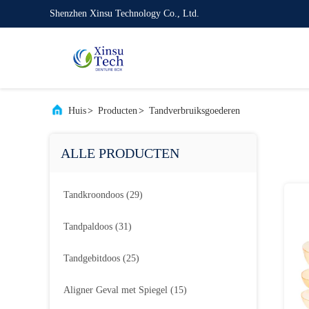
Shenzhen Xinsu Technology Co., Ltd.
Huis
>
Producten
>
Tandverbruiksgoederen
ALLE PRODUCTEN
Tandkroondoos
(29)
Tandpaldoos
(31)
Tandgebitdoos
(25)
Aligner Geval met Spiegel
(15)